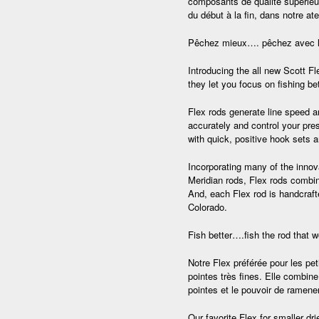
composants de qualité supérieu
du début à la fin, dans notre at
Pêchez mieux…. pêchez avec la 
Introducing the all new Scott Fle
they let you focus on fishing bet
Flex rods generate line speed an
accurately and control your pres
with quick, positive hook sets a
Incorporating many of the innov
Meridian rods, Flex rods combi
And, each Flex rod is handcrafte
Colorado.
Fish better….fish the rod that w
Notre Flex préférée pour les p
pointes très fines. Elle combine
pointes et le pouvoir de ramene
Our favorite Flex for smaller dr