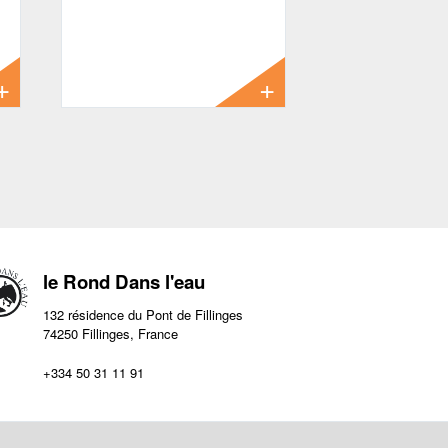
16’0 » #10 4-pc
9’0 » #11 4-pc
1399.00 €
1199.00 €
le Rond Dans l'eau
132 résidence du Pont de Fillinges
74250 Fillinges, France
+334 50 31 11 91