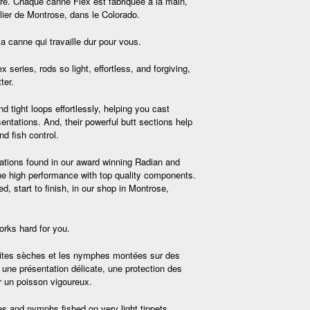
re. Chaque canne Flex est fabriquée à la main,
elier de Montrose, dans le Colorado.
canne qui travaille dur pour vous.
x series, rods so light, effortless, and forgiving,
ter.
d tight loops effortlessly, helping you cast
entations. And, their powerful butt sections help
nd fish control.
ations found in our award winning Radian and
ne high performance with top quality components.
d, start to finish, in our shop in Montrose,
orks hard for you.
etites sèches et les nymphes montées sur des
 une présentation délicate, une protection des
r un poisson vigoureux.
ies and nymphs fished on very light tippets.