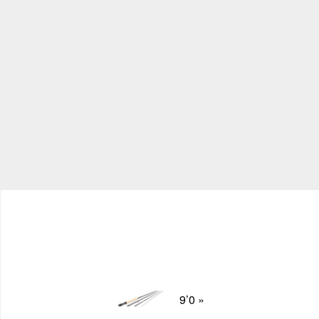
9’0 »