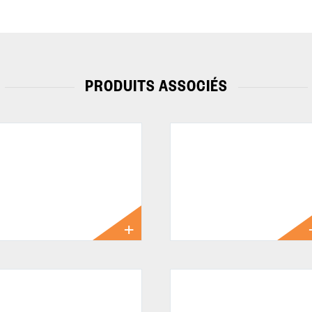
PRODUITS ASSOCIÉS
Scott Centric 9′
Scott Flex 9’0 »
0 » 4wt 4pc
#8 4-pc
1149.00 €
499.00 €
cott L2H 11’0 »
Scott T3H 12’8 »